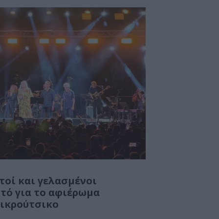
τοί και γελασμένοι
τό για το αφιέρωμα
ικρούτσικο