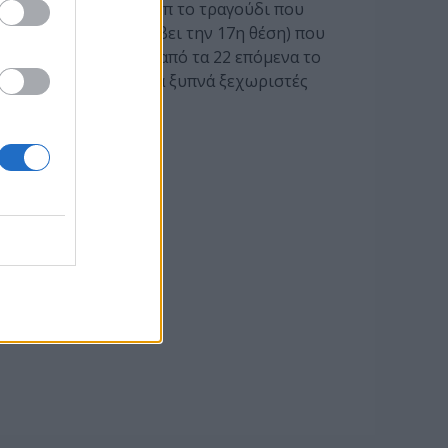
τας με στολή ρόμποκόπ το τραγούδι που
ύ
(επειδή είχε καταλάβει την 17η θέση) που
ρι αλλά και κάθε ένα από τα 22 επόμενα το
ενιές και συνεχίζει να ξυπνά ξεχωριστές