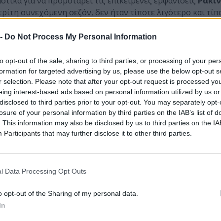
στικά για να προμοτάρει τις επικείμενες εμφανίσεις
Ρακι
ρίτη συνεχόμενη σεζόν, δεν ήταν τίποτε λιγότερο και τί
έθηκε κάτω από το ολόγιομο φεγγάρι για να ακούσει… Ντίλ
φωνάρες». Απλά έφτιαχναν πιασάρικα για την εποχή τραγου
 -
Do Not Process My Personal Information
ώς στα ραδιόφωνα της εποχής. Από τον «
Πουφ
» και το «
Πρ
ντζή να φοράει όπως αποκάλυψε 22 χρόνια μετά τη βραδιά τ
to opt-out of the sale, sharing to third parties, or processing of your per
ι ένα army παντελόνι με σφιχτή ζώνη που μύριζε «ειτίλα»
formation for targeted advertising by us, please use the below opt-out s
r selection. Please note that after your opt-out request is processed y
σο της ‘80ς-’90ς καριέρας του (από τη Νανά και το Δεν πάμ
eing interest-based ads based on personal information utilized by us or
φρεσκο «Το κορίτσι μου». Όλα αυτά με background ένα προ
disclosed to third parties prior to your opt-out. You may separately opt-
losure of your personal information by third parties on the IAB’s list of
ll, με τα εξαιρετικά είναι η αλήθεια γραφικά της Κωνσταντ
. This information may also be disclosed by us to third parties on the
IA
Participants
that may further disclose it to other third parties.
 Χαριτοδιπλωμένος
με τη βοήθεια της
Δάφνης Νικολά
ωσε τη φανέλα σε μία τίμια εμφάνιση που ξεκίνησε με το σο
 Βραδινό μπανάκι, τη διασκευή του Nothing gona stop us 
κε με ένα -σχεδόν- medley από δικά του τραγούδια που έκ
l Data Processing Opt Outs
o opt-out of the Sharing of my personal data.
ου
Ρακιντζή
(που επιστράτευσαν από παραδοσιακά 80ς κα
In
 κινητά να καταγράφουν τη βουτιά στο παρελθόν. Ναι, τότε