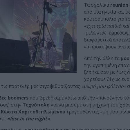
Τα σχολικά
reunion
από μία ηλικία και 
κουτσομπολιό για τ
«έχει τρία παιδιά κα
-μιλώντας, εμμέσως,
διαφορετικά αποτελέ
να προκύψουν ανεπα
Από την άλλη τα
μου
την αγαπημένη εποχή 
ξεσήκωσαν μνήμες 
χορεύαμε δίχως ενο
 τις παρτενέρ μας σιγοψιθυρίζοντας
«μωρό μου φάλτσο»
σ
δες boomers
που βρεθήκαμε κάτω από την «πανσέληνο του
νους) στην
Τεχνόπολη
για να μπούμε στη μηχανή του χρόν
υ
Κώστα Χαριτοδιπλωμένου
τραγουδώντας «μη μου μιλάς 
στε
«lost in the night»
.