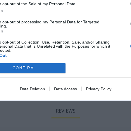
ειδή τόλμησε να… κλείσει το μάτι στην κάμερα τραγουδών
o opt-out of the Sale of my Personal Data.
 όσο λίγα στην ιστορία του
χαζοδιαγωνισμού τραγουδιο
In
υμούνται (ή κάνουν ότι δεν θυμούνται) πως το ίδιο καλοκαί
to opt-out of processing my Personal Data for Targeted
γουορντ» τραγουδήθηκε από τουλάχιστον δύο διαφορετικές γ
ing.
In
o opt-out of Collection, Use, Retention, Sale, and/or Sharing
ersonal Data that Is Unrelated with the Purposes for which it
lected.
Out
CONFIRM
Data Deletion
Data Access
Privacy Policy
REVIEWS