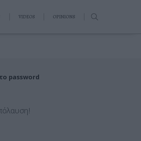
G
VIDEOS
OPINIONS
το password
πόλαυση!
η