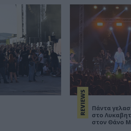
REVIEWS
Πάντα γελασ
στο Λυκαβητ
στον Θάνο Μ