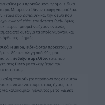
ανέκαθεν μου προκαλούσαν τρόμο, ειδικά
ύστερα. Μπορεί να έδιναν τροφή για μπόλικο
ον
«τάδε που άσπρισε»
και την δείνα που
ι έχει εγκαταλείψει την άστατη ζωή»
, όμως
 εκ πείρας- μπορεί να έχουν εντελώς
σματα από αυτά για τα οποία γίνονται και
νόρθωτες… ζημιές.
σικά reunion,
ειδικά όταν πρόκειται για
των ‘80ς και ολίγη από ‘90ς, μου
από το…
ένδοξο παρελθόν
, τότε που
χές στις
Disco
με τα
«κορίτσια που
το αυτί τους.
 καλαμποκιού» (τα παράπονά σας σε αυτόν
ου και να λικνιστούμε στους ήχους του
για καλοκαίρια», γελώντας με το
«είσαι