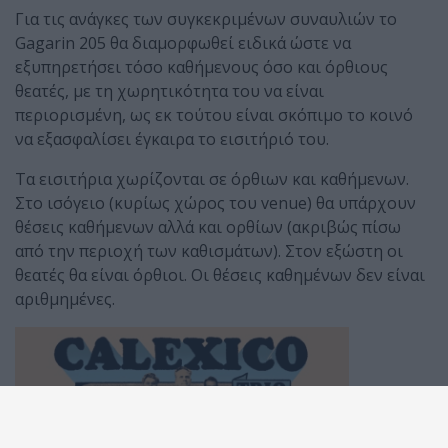
Για τις ανάγκες των συγκεκριμένων συναυλιών το
Gagarin 205 θα διαμορφωθεί ειδικά ώστε να
εξυπηρετήσει τόσο καθήμενους όσο και όρθιους
θεατές, με τη χωρητικότητα του να είναι
περιορισμένη, ως εκ τούτου είναι σκόπιμο το κοινό
να εξασφαλίσει έγκαιρα το εισιτήριό του.
Τα εισιτήρια χωρίζονται σε όρθιων και καθήμενων.
Στο ισόγειο (κυρίως χώρος του venue) θα υπάρχουν
θέσεις καθήμενων αλλά και ορθίων (ακριβώς πίσω
από την περιοχή των καθισμάτων). Στον εξώστη οι
θεατές θα είναι όρθιοι. Οι θέσεις καθημένων δεν είναι
αριθμημένες.