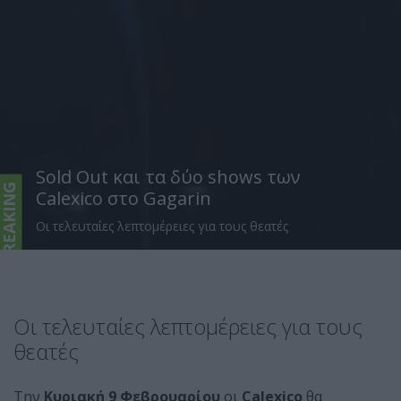
Sold Out και τα δύο shows των
BREAKING
Calexico στο Gagarin
Οι τελευταίες λεπτομέρειες για τους θεατές
Οι τελευταίες λεπτομέρειες για τους
θεατές
Την
Κυριακή 9 Φεβρουαρίου
οι
Calexico
θα