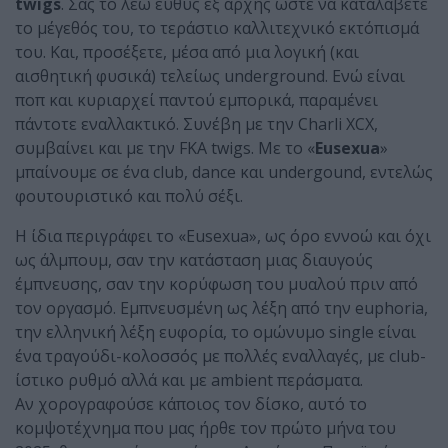
twigs
. Σας το λέω ευθύς εξ αρχής ώστε να καταλάβετε
το μέγεθός του, το τεράστιο καλλιτεχνικό εκτόπισμά
του. Και, προσέξετε, μέσα από μια λογική (και
αισθητική φυσικά) τελείως underground. Ενώ είναι
ποπ και κυριαρχεί παντού εμπορικά, παραμένει
πάντοτε εναλλακτικό. Συνέβη με την Charli XCX,
συμβαίνει και με την FKA twigs. Με το «
Eusexua
»
μπαίνουμε σε ένα club, dance και undergound, εντελώς
φουτουριστικό και πολύ σέξι.
Η ίδια περιγράφει το «Eusexua», ως όρο εννοώ και όχι
ως άλμπουμ, σαν την κατάσταση μιας διαυγούς
έμπνευσης, σαν την κορύφωση του μυαλού πριν από
τον οργασμό. Εμπνευσμένη ως λέξη από την euphoria,
την ελληνική λέξη ευφορία, το ομώνυμο single είναι
ένα τραγούδι-κολοσσός με πολλές εναλλαγές, με club-
ίστικο ρυθμό αλλά και με ambient περάσματα.
Αν χορογραφούσε κάποιος τον δίσκο, αυτό το
κομψοτέχνημα που μας ήρθε τον πρώτο μήνα του