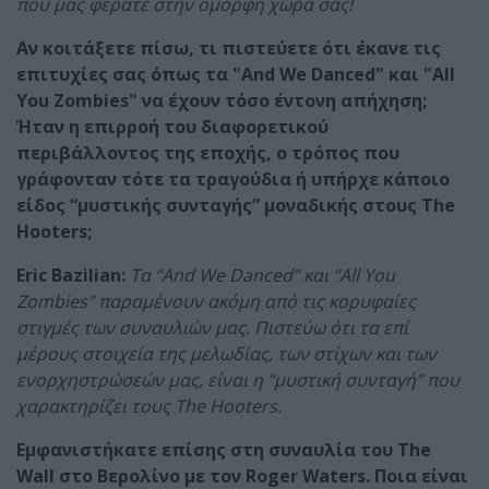
που μας φέρατε στην όμορφη χώρα σας!
Αν κοιτάξετε πίσω, τι πιστεύετε ότι έκανε τις
επιτυχίες σας όπως τα "
And
We
Danced
" και "
All
You
Zombies
" να έχουν τόσο έντονη απήχηση;
Ήταν η επιρροή του διαφορετικού
περιβάλλοντος της εποχής, ο τρόπος που
γράφονταν τότε τα τραγούδια ή υπήρχε κάποιο
είδος “μυστικής συνταγής” μοναδικής στους
The
Hooters
;
Eric
Bazilian
:
Τα “And We Danced” και “All You
Zombies” παραμένουν ακόμη από τις κορυφαίες
στιγμές των συναυλιών μας. Πιστεύω ότι τα επί
μέρους στοιχεία της μελωδίας, των στίχων και των
ενορχηστρώσεών μας, είναι η “μυστική συνταγή” που
χαρακτηρίζει τους The Hooters.
Εμφανιστήκατε επίσης στη συναυλία του
The
Wall
στο Βερολίνο με τον
Roger
Waters
. Ποια είναι