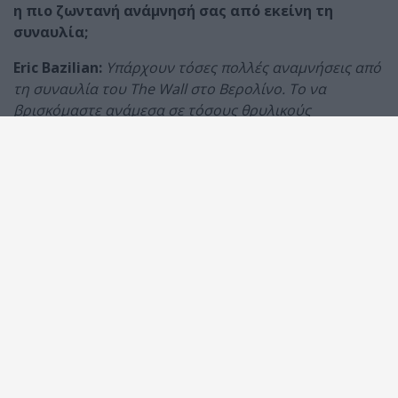
η πιο ζωντανή ανάμνησή σας από εκείνη τη
συναυλία;
Eric
Bazilian
:
Υπάρχουν τόσες πολλές αναμνήσεις από
τη συναυλία του The Wall στο Βερολίνο. Το να
βρισκόμαστε ανάμεσα σε τόσους θρυλικούς
καλλιτέχνες ήταν μια εμπειρία που δεν θα ξεχάσουμε
ποτέ. Ίσως όμως η πιο ζωντανή ανάμνηση ήταν το
τέλος της συναυλίας, όταν ανεβήκαμε σε τριάντα
μέτρα ύψος, στην κορυφή της σκαλωσιάς, στην
αριστερή πλευρά της σκηνής και αντικρίσαμε ένα
κοινό 300.000 ανθρώπων
.