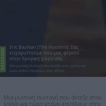
Eric Bazilian (The Hooters): Σας
BREAKING
ευχαριστούμε που μας φέρατε
στην όμορφη χώρα σας
Μια μυστική συνταγή που άντεξε στον χρόνο και
τώρα φτάνει επιτέλους στην Αθήνα
Μια μυστική συνταγή που άντεξε στον
χρόνο και τώρα φτάνει επιτέλους στην