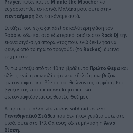
Prayer
, παίξε και το
Minnie the Mooche
r να
ευχαριστηθεί το κοινό. Μαλάκα μου, ούτε στην
πενταήμερη
δεν τα κάναμε αυτά.
Εντάξει, τον είχα ξαναδεί σε καλύτερη φάση τον
Robbie, εδώ και στο εξωτερικό, οπότε στο
Rock DJ
την
έκανα σιγά-σιγά απορώντας που, ενώ ξεκίνησα να
φεύγω από το πρώτο τραγούδι (το
Rocket
), έμεινα
μέχρι τότε.
Εν τω μεταξύ από τις 10 το βράδυ, το
Πρώτο Θέμα
και
άλλοι, ενώ η συναυλία ήταν σε εξέλιξη, ανέβαζαν
φωτογραφίες και βίντεο αποθεώνοντας τη φάση. Και
βγάζοντας κάτι
ψευτοσελέμπριτι
να
φωτογραφίζονται ως θεατές. Θεέ μου...
Αφήστε που άλλα sites είδαν
sold out
σε ένα
Παναθηναϊκό Στάδιο
που δεν ήταν γεμάτο ούτε στο
μισό, ούτε στο 1/3. Θα τους κάνει μήνυση η
Άννα
Βίσση
.