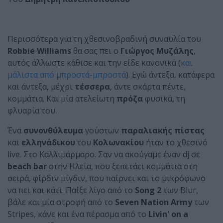
Περισσότερα για τη χθεσινοβραδινή συναυλία του
Robbie Williams
θα σας πει ο
Γιώργος Μυζάλης
,
αυτός άλλωστε κάθισε και την είδε κανονικά (
και
μάλιστα από μπροστά-μπροστά
). Εγώ άντεξα, κατάφερα
και άντεξα, μέχρι
τέσσερα
, άντε σκάρτα πέντε,
κομμάτια. Και μία ατελείωτη
πρόζα
φυσικά, τη
φλυαρία του.
Ένα
συνονθύλευμα
γούστων
παραλιακής πίστας
και
ελληνάδικου
του
Κολωνακίου
ήταν το χθεσινό
live. Στο Καλλιμάρμαρο. Σαν να ακούγαμε έναν dj σε
beach bar
στην Ηλεία, που ξεπετάει κομμάτια στη
σειρά, φίρδιν μίγδιν, που παίρνει και το μικρόφωνο
να πει και κάτι. Παίξε λίγο από το
Song 2
των Blur,
βάλε και μία στροφή από το
Seven Nation Army
των
Stripes, κάνε και ένα πέρασμα από το
Livin' on a