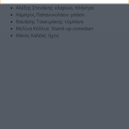
Στράτος Γκρίντζαλης: μπουζούκι, μαντολίνο
Αλέξης Στενάκης: κλαρίνο, πλήκτρα
Λάμπρος Παπανικολάου: μπάσο
Θανάσης Τσακιράκης: τύμπανα
Μελίνα Κόλλια: Stand-up comedian
Θάνος Καλέας: ήχος