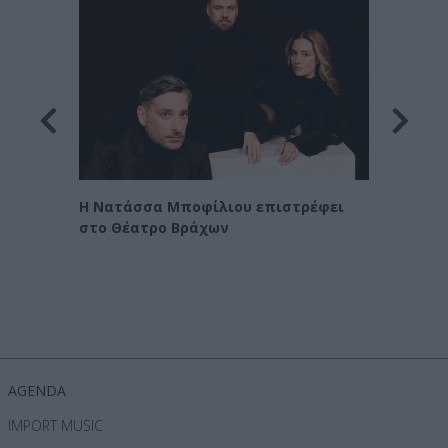
Οι Χα
η
Η Νατάσσα Μποφίλιου επιστρέφει
στο Θέατρο Βράχων
AGENDA
IMPORT MUSIC