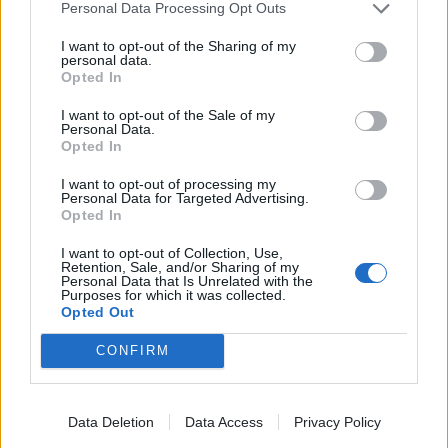
Personal Data Processing Opt Outs
I want to opt-out of the Sharing of my
personal data.
Μιχάλης και Παντελής Καλογεράκης
Opted In
Σταυρός Του Νότου (Plus)
I want to opt-out of the Sale of my
Personal Data.
Τετάρτη 22 Οκτωβρίου
Opted In
I want to opt-out of processing my
10 χρόνια δισκογραφίας σε μια παράσταση που δεν
Personal Data for Targeted Advertising.
μοιάζει με τίποτα άλλο
Opted In
Special Guest: Μάρθα Φριντζήλα
I want to opt-out of Collection, Use,
Retention, Sale, and/or Sharing of my
Personal Data that Is Unrelated with the
Συμμετέχει η Μελίνα Κόλλια
Purposes for which it was collected.
Opted Out
Ώρα Έναρξης: 21:30
CONFIRM
Εισιτήρια:
more.com
Μαζί τους:
Data Deletion
Data Access
Privacy Policy