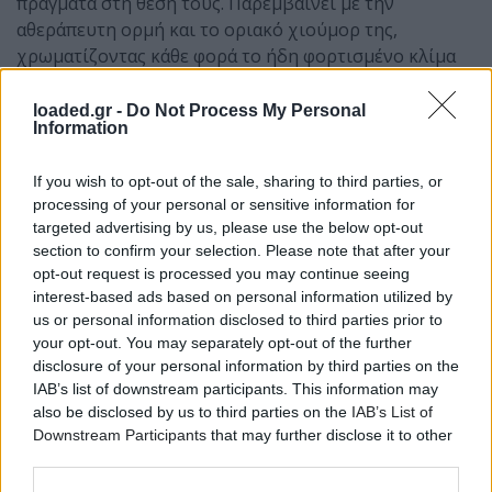
πράγματα στη θέση τους. Παρεμβαίνει με την
αθεράπευτη ορμή και το οριακό χιούμορ της,
χρωματίζοντας κάθε φορά το ήδη φορτισμένο κλίμα
της συναυλίας.
loaded.gr -
Do Not Process My Personal
Δεν πρόκειται για ρετροσπεκτίβα.
Information
Είναι το εδώ και το τώρα.
If you wish to opt-out of the sale, sharing to third parties, or
processing of your personal or sensitive information for
Θα γελάσεις. Θα κλάψεις. Θα θυμηθείς. Θα ξεχάσεις. Και
targeted advertising by us, please use the below opt-out
μετά θα πας να τα ξαναδείς.
section to confirm your selection. Please note that after your
opt-out request is processed you may continue seeing
Είναι ό,τι έχει μείνει να πούμε μέσα από τη μουσική,
interest-based ads based on personal information utilized by
την ποίηση και το συναίσθημα.
us or personal information disclosed to third parties prior to
your opt-out. You may separately opt-out of the further
disclosure of your personal information by third parties on the
IAB’s list of downstream participants. This information may
also be disclosed by us to third parties on the
IAB’s List of
Downstream Participants
that may further disclose it to other
third parties.