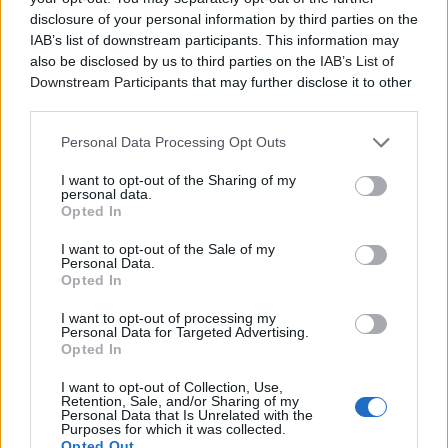
disclosure of your personal information by third parties on the
IAB’s list of downstream participants. This information may
also be disclosed by us to third parties on the
IAB’s List of
Downstream Participants
that may further disclose it to other
third parties.
Personal Data Processing Opt Outs
I want to opt-out of the Sharing of my
personal data.
Opted In
Το
Release Athens 2026
υποδέχεται και τους
Pale
Blue Eyes.
Το βρετανικό σχήμα έρχεται για πρώτη
I want to opt-out of the Sale of my
Personal Data.
φορά στην Ελλάδα
, συμπληρώνοντας το lineup μιας
Opted In
ξεχωριστής φεστιβαλικής βραδιάς με τον ονειρικό
pop ήχο του.
I want to opt-out of processing my
Personal Data for Targeted Advertising.
Opted In
Οι Pale Blue Eyes είναι ένα σύγχρονο indie-pop τρίο
με ρίζες στο South Devon και το Sheffield. Στον
I want to opt-out of Collection, Use,
Retention, Sale, and/or Sharing of my
πυρήνα τους βρίσκεται το δίδυμο των Matt και Lucy
Personal Data that Is Unrelated with the
Purposes for which it was collected.
Board, με τον μπασίστα Aubrey Simpson να
Opted Out