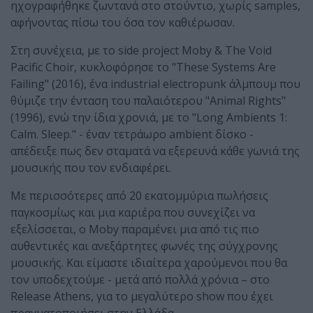
ηχογραφήθηκε ζωντανά στο στούντιο, χωρίς samples,
αφήνοντας πίσω του όσα τον καθιέρωσαν.
Στη συνέχεια, με το side project Moby & The Void
Pacific Choir, κυκλοφόρησε το "These Systems Are
Failing" (2016), ένα industrial electropunk άλμπουμ που
θύμιζε την ένταση του παλαιότερου "Animal Rights"
(1996), ενώ την ίδια χρονιά, με το "Long Ambients 1:
Calm. Sleep." - έναν τετράωρο ambient δίσκο -
απέδειξε πως δεν σταματά να εξερευνά κάθε γωνιά της
μουσικής που τον ενδιαφέρει.
Με περισσότερες από 20 εκατομμύρια πωλήσεις
παγκοσμίως και μια καριέρα που συνεχίζει να
εξελίσσεται, ο Moby παραμένει μια από τις πιο
αυθεντικές και ανεξάρτητες φωνές της σύγχρονης
μουσικής. Και είμαστε ιδιαίτερα χαρούμενοι που θα
τον υποδεχτούμε - μετά από πολλά χρόνια – στο
Release Athens, για το μεγαλύτερο show που έχει