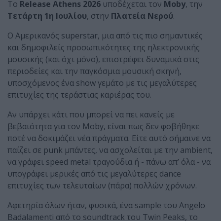
Το
Release Athens 2026
υποδέχεται τον
Moby
, την
Τετάρτη 1η Ιουλίου
, στην
Πλατεία Νερού
.
Ο Αμερικανός superstar, μια από τις πιο σημαντικές
και δημοφιλείς προσωπικότητες της ηλεκτρονικής
μουσικής (και όχι μόνο), επιστρέφει δυναμικά στις
περιοδείες και την παγκόσμια μουσική σκηνή,
υποσχόμενος ένα show γεμάτο με τις μεγαλύτερες
επιτυχίες της τεράστιας καριέρας του.
Αν υπάρχει κάτι που μπορεί να πει κανείς με
βεβαιότητα για τον Moby, είναι πως δεν φοβήθηκε
ποτέ να δοκιμάζει νέα πράγματα. Είτε αυτό σήμαινε να
παίζει σε punk μπάντες, να ασχολείται με την ambient,
να γράφει speed metal τραγούδια ή - πάνω απ’ όλα - να
υπογράφει μερικές από τις μεγαλύτερες dance
επιτυχίες των τελευταίων (πάρα) πολλών χρόνων.
Αφετηρία όλων ήταν, φυσικά, ένα sample του Angelo
Badalamenti από το soundtrack του Twin Peaks, το