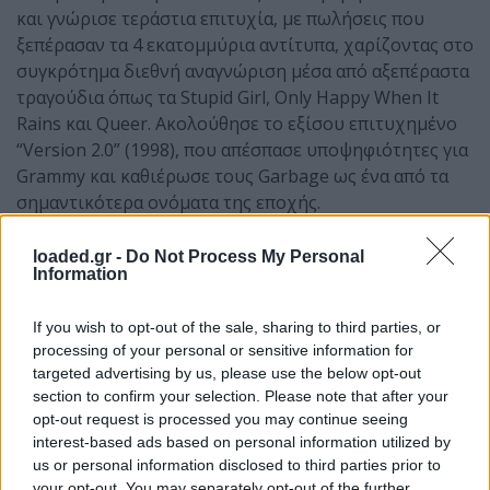
και γνώρισε τεράστια επιτυχία, με πωλήσεις που
ξεπέρασαν τα 4 εκατομμύρια αντίτυπα, χαρίζοντας στο
συγκρότημα διεθνή αναγνώριση μέσα από αξεπέραστα
τραγούδια όπως τα Stupid Girl, Only Happy When It
Rains και Queer. Ακολούθησε το εξίσου επιτυχημένο
“Version 2.0” (1998), που απέσπασε υποψηφιότητες για
Grammy και καθιέρωσε τους Garbage ως ένα από τα
σημαντικότερα ονόματα της εποχής.
Παρά τις στιλιστικές αλλαγές και τα κατά καιρούς
loaded.gr -
Do Not Process My Personal
διαλείμματα, η βασική σύνθεση της μπάντας
Information
παραμένει αναλλοίωτη μέχρι σήμερα. Με συνολικά
οχτώ στούντιο άλμπουμ και πωλήσεις άνω των 17
If you wish to opt-out of the sale, sharing to third parties, or
εκατομμυρίων αντιτύπων παγκοσμίως, οι Garbage
processing of your personal or sensitive information for
targeted advertising by us, please use the below opt-out
διατηρούν τον χαρακτηριστικό τους ήχο και
section to confirm your selection. Please note that after your
παραμένουν ένα από τα πιο αναγνωρίσιμα και
opt-out request is processed you may continue seeing
επιδραστικά ονόματα της alternative σκηνής.
interest-based ads based on personal information utilized by
us or personal information disclosed to third parties prior to
your opt-out. You may separately opt-out of the further