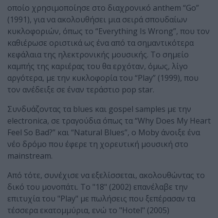
οποίο χρησιμοποίησε στο διαχρονικό anthem “Go”
(1991), για να ακολουθήσει μια σειρά σπουδαίων
κυκλοφοριών, όπως το “Everything Is Wrong”, που τον
καθιέρωσε οριστικά ως ένα από τα σημαντικότερα
κεφάλαια της ηλεκτρονικής μουσικής. Το σημείο
καμπής της καριέρας του θα ερχόταν, όμως, λίγο
αργότερα, με την κυκλοφορία του “Play” (1999), που
τον ανέδειξε σε έναν τεράστιο pop star.
Συνδυάζοντας τα blues και gospel samples με την
electronica, σε τραγούδια όπως τα “Why Does My Heart
Feel So Bad?” και “Natural Blues”, o Moby άνοιξε ένα
νέο δρόμο που έφερε τη χορευτική μουσική στο
mainstream.
Από τότε, συνέχισε να εξελίσσεται, ακολουθώντας το
δικό του μονοπάτι. Το "18" (2002) επανέλαβε την
επιτυχία του "Play" με πωλήσεις που ξεπέρασαν τα
τέσσερα εκατομμύρια, ενώ το "Hotel" (2005)