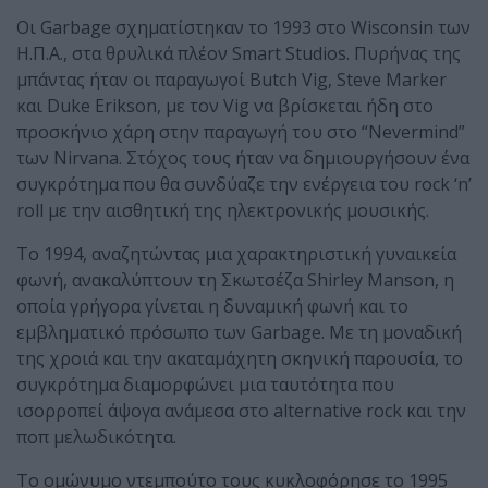
Οι Garbage σχηματίστηκαν το 1993 στο Wisconsin των
Η.Π.Α., στα θρυλικά πλέον Smart Studios. Πυρήνας της
μπάντας ήταν οι παραγωγοί Butch Vig, Steve Marker
και Duke Erikson, με τον Vig να βρίσκεται ήδη στο
προσκήνιο χάρη στην παραγωγή του στο “Nevermind”
των Nirvana. Στόχος τους ήταν να δημιουργήσουν ένα
συγκρότημα που θα συνδύαζε την ενέργεια του rock ‘n’
roll με την αισθητική της ηλεκτρονικής μουσικής.
Το 1994, αναζητώντας μια χαρακτηριστική γυναικεία
φωνή, ανακαλύπτουν τη Σκωτσέζα Shirley Manson, η
οποία γρήγορα γίνεται η δυναμική φωνή και το
εμβληματικό πρόσωπο των Garbage. Με τη μοναδική
της χροιά και την ακαταμάχητη σκηνική παρουσία, το
συγκρότημα διαμορφώνει μια ταυτότητα που
ισορροπεί άψογα ανάμεσα στο alternative rock και την
ποπ μελωδικότητα.
Το ομώνυμο ντεμπούτο τους κυκλοφόρησε το 1995