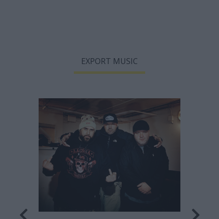
EXPORT MUSIC
Οι Le Trio Joubran στο Θέατρο Δόρα
Στράτου