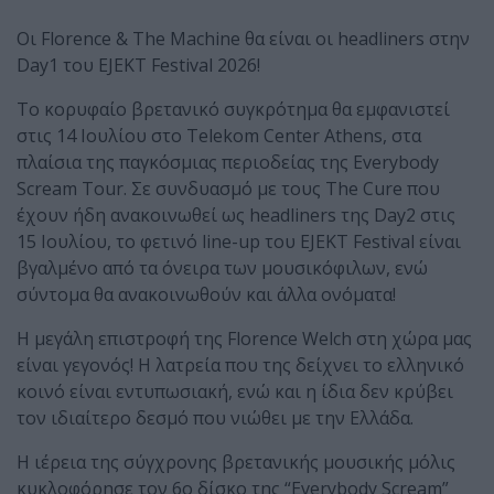
Οι Florence & Τhe Machine θα είναι οι headliners στην
Day1 του EJEKT Festival 2026!
To κορυφαίο βρετανικό συγκρότημα θα εμφανιστεί
στις 14 Ιουλίου στο Telekom Center Athens, στα
πλαίσια της παγκόσμιας περιοδείας της Everybody
Scream Tour. Σε συνδυασμό με τους The Cure που
έχουν ήδη ανακοινωθεί ως headliners της Day2 στις
15 Ιουλίου, το φετινό line-up του EJEKT Festival είναι
βγαλμένο από τα όνειρα των μουσικόφιλων, ενώ
σύντομα θα ανακοινωθούν και άλλα ονόματα!
Η μεγάλη επιστροφή της Florence Welch στη χώρα μας
είναι γεγονός! Η λατρεία που της δείχνει το ελληνικό
κοινό είναι εντυπωσιακή, ενώ και η ίδια δεν κρύβει
τον ιδιαίτερο δεσμό που νιώθει με την Ελλάδα.
H ιέρεια της σύγχρονης βρετανικής μουσικής μόλις
κυκλοφόρησε τον 6ο δίσκο της “Everybody Scream”