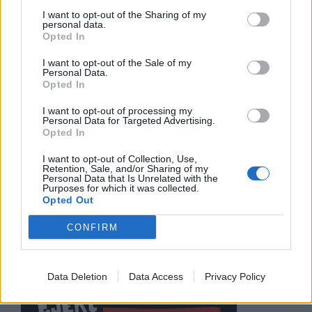
στίχους και το ατμοσφαιρικό στυλ της, κάπου
I want to opt-out of the Sharing of my
ανάμεσα στον Damien Rice, την Phoebe Bridgers
personal data.
Opted In
και τη Lorde.
I want to opt-out of the Sale of my
Η Holly έχει συνεργαστεί με τον Sam Fender. έχει
Personal Data.
Opted In
περιοδεύσει με την Taylor Swift στην Era’s Tour,
με την Olivia Rodrigo και την Girl In Red, Επίσης,
I want to opt-out of processing my
έχει κερδίσει το Brit Award For Rising Star το 2021,
Personal Data for Targeted Advertising.
Opted In
ενώ το The Walls Are Way Too Thin κέρδισε το
βραβείο Best Mixtape στα NME Awards 2022.
I want to opt-out of Collection, Use,
Retention, Sale, and/or Sharing of my
Personal Data that Is Unrelated with the
Το ντεμπούτο της “Paint My Bedroom” του 2023
Purposes for which it was collected.
πήγε στο νο5 των βρετανικών charts. Το δεύτερο
Opted Out
άλμπουμ της θα κυκλοφορήσει τον Απρίλιο.
CONFIRM
Η εμφάνισή της στο EJEKT 2026 θα είναι η πρώτη
της στη χώρα μας.
Data Deletion
Data Access
Privacy Policy