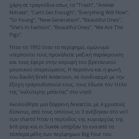
χάρη σε τραγούδια οπως τα “Trash“, “Animal
Nitrate“, “Can’t Get Enough“, “Everything Will Flow“,
“So Young”, “New Generation”, “Beautiful Ones“,
“She’s In Fashion”, “Beautiful Ones”, “We Are The
Pigs”.
Ήταν το 1992 όταν το περίφημο, ομώνυμο
ντεμπούτο τους προκάλεσε μαζική παράκρουση
και τους έφερε στην κορυφή του βρετανικού
μουσικού στερεώματος. Η περσόνα και η φωνή
του δανδή Brett Anderson, σε συνδυασμό με την
έξοχη τραγουδοποιία τους, τους έδωσε τον τίτλο
της “καλύτερης μπάντας” στο νησί!
Ακολούθησε μια ξέφρενη δεκαετία, με 4 χρυσούς
δίσκους, από τους οποίους οι 3 ανέβηκαν στο νο1
των charts! Ήταν η περίοδος της κυριαρχίας της
brit-pop και οι Suede υπήρξαν το ενα από τα
τέσσερα μέλη των περίφημων Big Four του