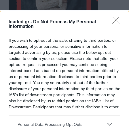
loaded.gr -
Do Not Process My Personal
Information
If you wish to opt-out of the sale, sharing to third parties, or
processing of your personal or sensitive information for
targeted advertising by us, please use the below opt-out
section to confirm your selection. Please note that after your
opt-out request is processed you may continue seeing
Holly Humberstone
interest-based ads based on personal information utilized by
us or personal information disclosed to third parties prior to
Με εκατοντάδες εκατομμυρια streams στις
your opt-out. You may separately opt-out of the further
διάφορες πλατφόρμες, η Holly Humberstone είναι
disclosure of your personal information by third parties on the
ένα από τα πλέον ανερχόμενα ονόματα της
IAB’s list of downstream participants. This information may
σύγχρονης βρετανικής μουσικής.
also be disclosed by us to third parties on the
IAB’s List of
Downstream Participants
that may further disclose it to other
Τραγούδια όπως τα “Falling Asleep At The Wheel”,
third parties.
“Scarlett”, “Too Thin” έχουν βρει την νεανική
Personal Data Processing Opt Outs
αλήθεια της εποχής, χάρη στους προσωπικούς