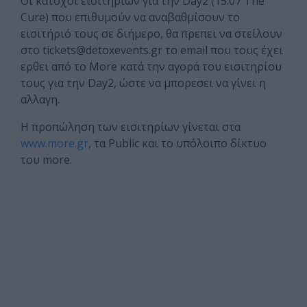
Οι κάτοχοι εισιτηρίων για την Day2 (15.07 The
Cure) που επιθυμούν να αναβαθμίσουν το
εισιτήριό τους σε διήμερο, θα πρεπει να στείλουν
στο
tickets@detoxevents.gr
το email που τους έχει
ερθει από το More κατά την αγορά του εισιτηρίου
τους για την Day2, ώστε να μπορεσει να γίνει η
αλλαγη.
Η προπώληση των εισιτηρίων γίνεται στα
www.more.gr
, τα Public και το υπόλοιπο δίκτυο
του more.