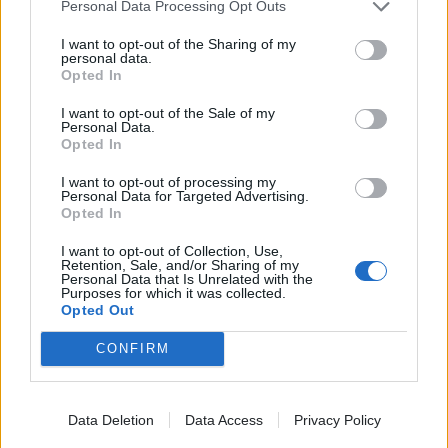
Personal Data Processing Opt Outs
I want to opt-out of the Sharing of my
personal data.
Opted In
Πρόγραμμα
I want to opt-out of the Sale of my
DMITRI SHOSTAKOVICH
Personal Data.
Opted In
Κουαρτέτα εγχόρδων αρ. 1, 8 και 15
I want to opt-out of processing my
Συντελεστές
Personal Data for Targeted Advertising.
Borodin
Quartet
Opted In
Βιολί:
Nikolai
Sachenko
,
Sergei
Lomovsky
I want to opt-out of Collection, Use,
Βιόλα:
Igor
Naidin
Retention, Sale, and/or Sharing of my
Personal Data that Is Unrelated with the
Βιολοντσέλο:
Vladimir
Balshin
Purposes for which it was collected.
Opted Out
Εισιτήρια: 210 72 82 333,
www
.
megaron
.
gr
CONFIRM
Data Deletion
Data Access
Privacy Policy