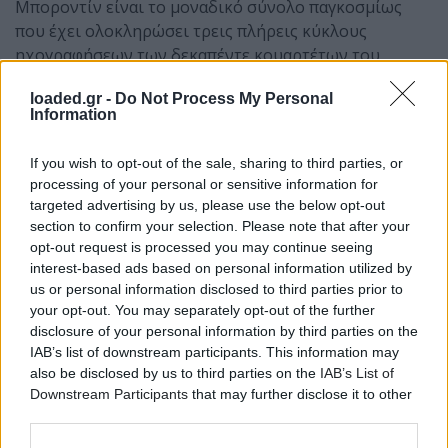
Μποροντίν είναι το μοναδικό σύνολο παγκοσμίως
που έχει ολοκληρώσει τρεις πλήρεις κύκλους
ηχογραφήσεων των δεκαπέντε κουαρτέτων του
Σοστακόβιτς — την πρώτη μάλιστα σε στενή
loaded.gr -
Do Not Process My Personal
συνεργασία με τον ίδιο τον συνθέτη. Την ανεκτίμητη
Information
αυτή ερμηνευτική κληρονομιά μεταφέρουν από γενιά
σε γενιά τα σημερινά μέλη του συνόλου,
If you wish to opt-out of the sale, sharing to third parties, or
παρουσιάζοντας, στο πλαίσιο παγκόσμιας περιοδείας
processing of your personal or sensitive information for
το 2025–26 (με αφορμή τη συμπλήρωση 50 χρόνων
targeted advertising by us, please use the below opt-out
από τον θάνατο του Σοστακόβιτς), έναν από τους
section to confirm your selection. Please note that after your
σημαντικότερους κύκλους μουσικής δωματίου του
opt-out request is processed you may continue seeing
interest-based ads based on personal information utilized by
20ού αιώνα.
us or personal information disclosed to third parties prior to
your opt-out. You may separately opt-out of the further
disclosure of your personal information by third parties on the
IAB’s list of downstream participants. This information may
also be disclosed by us to third parties on the
IAB’s List of
Downstream Participants
that may further disclose it to other
third parties.