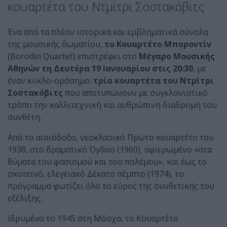
κουαρτέτα του Ντμίτρι Σοστακόβιτς
Ένα από τα πλέον ιστορικά και εμβληματικά σύνολα
της μουσικής δωματίου,
το Κουαρτέτο Μποροντίν
(Borodin Quartet) επιστρέφει στο
Μέγαρο Μουσικής
Αθηνών τη Δευτέρα 19 Ιανουαρίου στις 20:30
, με
έναν κύκλο-ορόσημο:
τρία κουαρτέτα του Ντμίτρι
Σοστακόβιτς
που αποτυπώνουν με συγκλονιστικό
τρόπο την καλλιτεχνική και ανθρώπινη διαδρομή του
συνθέτη.
Από το αισιόδοξο, νεοκλασικό Πρώτο κουαρτέτο του
1938, στο δραματικό Όγδοο (1960), αφιερωμένο «στα
θύματα του φασισμού και του πολέμου», και έως το
σκοτεινό, ελεγειακό Δέκατο πέμπτο (1974), το
πρόγραμμα φωτίζει όλο το εύρος της συνθετικής του
εξέλιξης.
Ιδρυμένο το 1945 στη Μόσχα, το Κουαρτέτο