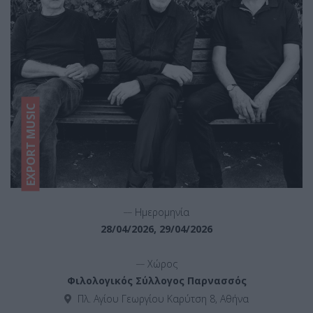
EXPORT MUSIC
__
Ημερομηνία
28/04/2026, 29/04/2026
__
Χώρος
Φιλολογικός Σύλλογος Παρνασσός
Πλ. Αγίου Γεωργίου Καρύτση 8, Αθήνα