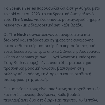
Το
Scenius Series
παρουσιάζει ξανά στην Αθήνα, μετά
το sold out του 2023, το επιδραστικό Αυστραλιανό
τρίο
The Necks
, για ένα σπάνιο, μυσταγωγικό 2ήμερο
residency -με 2 διαφορετικά set, κάθε βράδυ.
Οι
The Necks
συγκαταλέγονται ανάμεσα στα πιο
διακριτά και επιδραστικά σχήματα της σύγχρονης
αυτοσχεδιαστικής μουσικής. Για περισσότερες από
τρεις δεκαετίες, το τρίο από το Σίδνεϊ της Αυστραλίας
- Chris Abrahams (πιάνο), Lloyd Swanton (μπάσο) και
Tony Buck (ντραμς) - έχει αναπτύξει μια αυστηρά
προσωπική μουσική γλώσσα, βασισμένη στη
συλλογική ακρόαση, τη διάρκεια και τη σταδιακή
διαμόρφωση της μορφής.
Οι εμφανίσεις τους είναι απολύτως αυτοσχεδιαστικές
και ποτέ επαναλαμβανόμενες. Κάθε βραδιά
περιλαμβάνει δύο σετ διάρκειας περίπου 45 λεπτών,