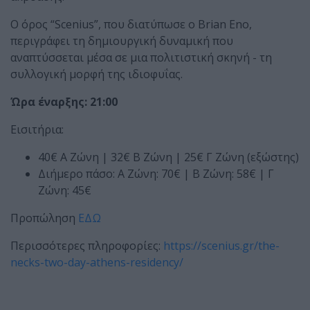
Ο όρος “Scenius”, που διατύπωσε ο Brian Eno,
περιγράφει τη δημιουργική δυναμική που
αναπτύσσεται μέσα σε μια πολιτιστική σκηνή - τη
συλλογική μορφή της ιδιοφυΐας.
Ώρα έναρξης: 21:00
Εισιτήρια:
40€ Α Ζώνη | 32€ Β Ζώνη | 25€ Γ Ζώνη (εξώστης)
Διήμερο πάσο: Α Ζώνη: 70€ | Β Ζώνη: 58€ | Γ
Ζώνη: 45€
Προπώληση
ΕΔΩ
Περισσότερες πληροφορίες:
https://scenius.gr/the-
necks-two-day-athens-residency/