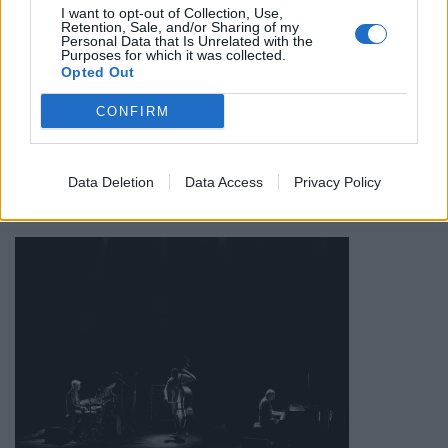
I want to opt-out of Collection, Use,
Earth.” - New York Times
Retention, Sale, and/or Sharing of my
Personal Data that Is Unrelated with the
“No other group in the world sounds quite like The
Purposes for which it was collected.
Opted Out
Necks.” - The Times
CONFIRM
“Tonal, accessible, and yet profoundly challenging.” -
The Wire
“Absolutely riveting… extraordinary magical sounds.” -
Data Deletion
Data Access
Privacy Policy
Financial Times