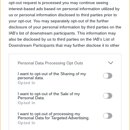
opt-out request is processed you may continue seeing
interest-based ads based on personal information utilized by
us or personal information disclosed to third parties prior to
your opt-out. You may separately opt-out of the further
disclosure of your personal information by third parties on the
IAB’s list of downstream participants. This information may
also be disclosed by us to third parties on the
IAB’s List of
Downstream Participants
that may further disclose it to other
third parties.
Personal Data Processing Opt Outs
I want to opt-out of the Sharing of my
personal data.
Opted In
I want to opt-out of the Sale of my
Εδώ
ακούτε το αμέσως προηγούμενο, 1-track άλμπουμ
Personal Data.
Opted In
τους, “Bleed” (2024, Northern Spy)
I want to opt-out of processing my
Ο Διεθνής Τύπος έχει γράψει:
Personal Data for Targeted Advertising.
Opted In
“My obsession with The Necks… The greatest trio on