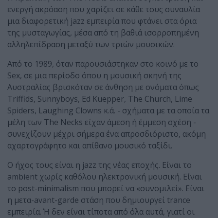
ενεργή ακρόαση που χαρίζει σε κάθε τους συναυλία
μια διαφορετική jazz εμπειρία που φτάνει στα όρια
της μυσταγωγίας, μέσα από τη βαθιά ισορροπημένη
αλληλεπίδραση μεταξύ των τριών μουσικών.
Από το 1989, όταν παρουσιάστηκαν στο κοινό με το
Sex, σε μια περίοδο όπου η μουσική σκηνή της
Αυστραλίας βρισκόταν σε άνθηση με ονόματα όπως
Triffids, Sunnyboys, Ed Kuepper, The Church, Lime
Spiders, Laughing Clowns κ.ά. - σχήματα με τα οποία τα
μέλη των The Necks είχαν άμεση ή έμμεση σχέση -
συνεχίζουν μέχρι σήμερα ένα απροσδιόριστο, ακόμη
αχαρτογράφητο και απίθανο μουσικό ταξίδι.
Ο ήχος τους είναι η jazz της νέας εποχής. Είναι το
ambient χωρίς καθόλου ηλεκτρονική μουσική. Είναι
το post-minimalism που μπορεί να «συνομιλεί». Είναι
η μετα-avant-garde στάση που δημιουργεί trance
εμπειρία. Ή δεν είναι τίποτα από όλα αυτά, γιατί οι