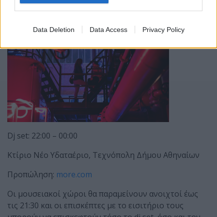
κινηματογραφική ένταση.
Data Deletion
Data Access
Privacy Policy
Dj set: 22:00 – 00:00
Κτίριο Νέο Υδαταέριο, Τεχνόπολη Δήμου Αθηναίων
Προπώληση:
more.com
Οι μουσειακοί χώροι θα παραμείνουν ανοιχτοί έως
τις 21:30 και οι επισκέπτες με το εισιτήριο τους
μπορούν να επισκεφτούν τόσο το dj set, όσο και τον