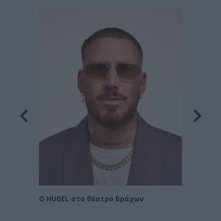
λιάδες
ARGY 
 στην
Ο HUGEL στο θέατρο Βράχων