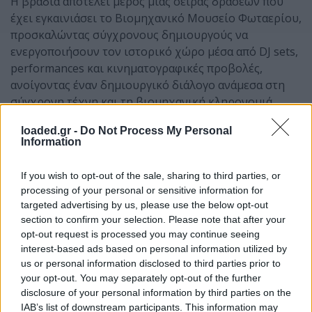
Η βραδιά αποτελεί μέρος μιας σειράς δράσεων που
έχει εγκαινιάσει το Βιομηχανικό Μουσείο Φωταερίου,
προσκαλώντας σύγχρονους δημιουργούς να
ενεργοποιήσουν τον ιστορικό χώρο μέσα από DJ sets,
performances και κινηματογραφικές προβολές,
ανοίγοντας έναν δημιουργικό διάλογο ανάμεσα στη
σύγχρονη τέχνη και τη βιομηχανική κληρονομιά.
loaded.gr -
Do Not Process My Personal
Information
If you wish to opt-out of the sale, sharing to third parties, or
processing of your personal or sensitive information for
targeted advertising by us, please use the below opt-out
section to confirm your selection. Please note that after your
opt-out request is processed you may continue seeing
interest-based ads based on personal information utilized by
us or personal information disclosed to third parties prior to
your opt-out. You may separately opt-out of the further
disclosure of your personal information by third parties on the
Λίγα λόγια για τη Loo
IAB’s list of downstream participants. This information may