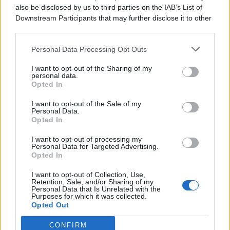
also be disclosed by us to third parties on the
IAB’s List of
Η
Loo (aka Μαριλένα Ορφανού)
είναι DJ, παραγωγός,
Downstream Participants
that may further disclose it to other
συνθέτρια και ερμηνεύτρια με δραστηριότητα στον
third parties.
χώρο της ηλεκτρονικής μουσικής, του
κινηματογράφου και του σύγχρονου θεάτρου. Η
Personal Data Processing Opt Outs
μουσική της κινείται ανάμεσα σε dance floors,
I want to opt-out of the Sharing of my
σκοτεινά θέατρα και κινηματογραφικές αφηγήσεις,
personal data.
Opted In
συνδυάζοντας synths, έγχορδα και dreamy φωνητικά
σε έναν ήχο με έντονες darkwave και sadcore
I want to opt-out of the Sale of my
αναφορές.
Personal Data.
Opted In
Είναι ιδρυτικό μέλος των all-female electropop/punk
I want to opt-out of processing my
projects
Someone Who Isn’t Me
,
ZòNTAZòA
και
Berlin
Personal Data for Targeted Advertising.
Brides
, ενώ έχει συνθέσει μουσική για
Opted In
κινηματογράφο, θέατρο και καλλιτεχνικά φεστιβάλ,
I want to opt-out of Collection, Use,
συνεργαζόμενη με σημαντικούς δημιουργούς και
Retention, Sale, and/or Sharing of my
Personal Data that Is Unrelated with the
θεσμούς στην Ελλάδα και το εξωτερικό. Στην αθηναϊκή
Purposes for which it was collected.
underground dance σκηνή ξεχωρίζει για τα DJ sets της
Opted Out
που συνδυάζουν darkwave, ηλεκτρονικό παλμό και
CONFIRM