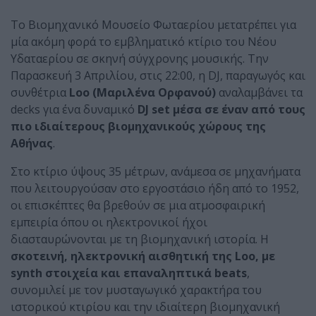
Το Βιομηχανικό Μουσείο Φωταερίου μετατρέπει για
μία ακόμη φορά το εμβληματικό κτίριο του Νέου
Υδαταερίου σε σκηνή σύγχρονης μουσικής. Την
Παρασκευή 3 Απριλίου, στις 22:00, η DJ, παραγωγός και
συνθέτρια
Loo (Μαριλένα Ορφανού)
αναλαμβάνει τα
decks για ένα δυναμικό
DJ set μέσα σε έναν από τους
πιο ιδιαίτερους βιομηχανικούς χώρους της
Αθήνας
.
Στο κτίριο ύψους 35 μέτρων, ανάμεσα σε μηχανήματα
που λειτουργούσαν στο εργοστάσιο ήδη από το 1952,
οι επισκέπτες θα βρεθούν σε μια ατμοσφαιρική
εμπειρία όπου οι ηλεκτρονικοί ήχοι
διασταυρώνονται με τη βιομηχανική ιστορία. Η
σκοτεινή, ηλεκτρονική αισθητική της Loo, με
synth στοιχεία και επαναληπτικά beats
,
συνομιλεί με τον μυσταγωγικό χαρακτήρα του
ιστορικού κτιρίου και την ιδιαίτερη βιομηχανική