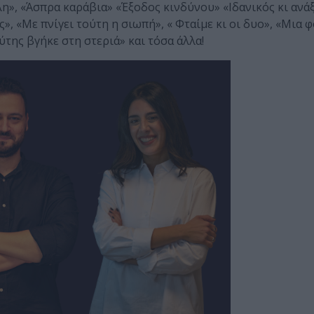
λη», «Άσπρα καράβια» «Έξοδος κινδύνου» «Ιδανικός κι ανά
ς», «Με πνίγει τούτη η σιωπή», « Φταίμε κι οι δυο», «Μια 
ύτης βγήκε στη στεριά» και τόσα άλλα!