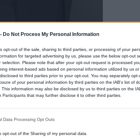
 -
Do Not Process My Personal Information
to opt-out of the sale, sharing to third parties, or processing of your per
formation for targeted advertising by us, please use the below opt-out s
Σπανό
έρχεται να τιμήσει τη μουσική ιδιοφυΐα που με τη ζ
r selection. Please note that after your opt-out request is processed y
 που πέρα από την εθιστική γλυκύτητα στις μελωδίες του 
eing interest-based ads based on personal information utilized by us or
 δισκογραφία. Έχοντας ήδη γοητεύσει τη γαλλική μουσική
disclosed to third parties prior to your opt-out. You may separately opt-
ην Μπριζιτ Μπαρντό και τη Ζουλιέτ Γκρεκό να ερμηνεύουν 
losure of your personal information by third parties on the IAB’s list of
. This information may also be disclosed by us to third parties on the
IA
ή νουβέλ βαγκ και “βάφτισε” ως «Νέο Κύμα» το ιδιαίτερο κ
Participants
that may further disclose it to other third parties.
 του 60 στην Ελλάδα.
αϊκό τραγούδι, ανάμεσα στους μεγάλους ποιητές και τις μ
ική ζωή στο Παρίσι και στην Αθήνα παραμένοντας ωστόσ
l Data Processing Opt Outs
τέχνης από το Κιάτο Κορινθίας.
o opt-out of the Sharing of my personal data.