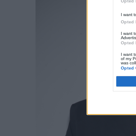
Opted 
I want t
Opted 
I want 
Advertis
Opted 
I want t
of my P
was col
Opted 