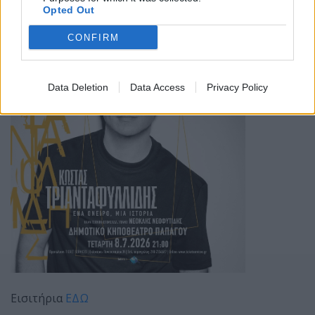
ανεπιτήδευτα μαζί μας, κάτω από τον αττικό,
Opted Out
καλοκαιρινό ουρανό, στο Κηποθέατρο Παπάγου.
CONFIRM
Data Deletion
Data Access
Privacy Policy
Εισιτήρια
ΕΔΩ