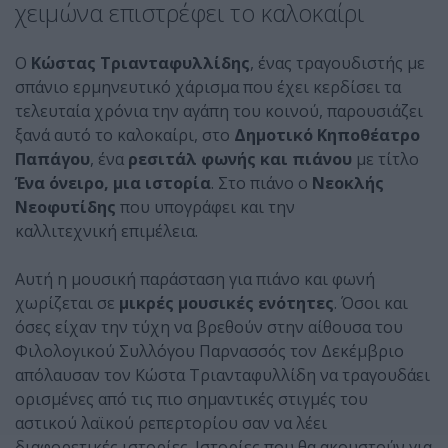
χειμώνα επιστρέφει το καλοκαίρι
Ο
Κώστας Τριανταφυλλίδης
, ένας τραγουδιστής με
σπάνιο ερμηνευτικό χάρισμα που έχει κερδίσει τα
τελευταία χρόνια την αγάπη του κοινού, παρουσιάζει
ξανά αυτό το καλοκαίρι, στο
Δημοτικό Κηποθέατρο
Παπάγου
, ένα
ρεσιτάλ φωνής και πιάνου
με τίτλο
Ένα όνειρο, μια ιστορία
. Στο πιάνο ο
Νεοκλής
Νεοφυτίδης
που υπογράφει και την
καλλιτεχνική επιμέλεια.
Αυτή η μουσική παράσταση για πιάνο και φωνή
χωρίζεται σε
μικρές μουσικές ενότητες
. Όσοι και
όσες είχαν την τύχη να βρεθούν στην αίθουσα του
Φιλολογικού Συλλόγου Παρνασσός τον Δεκέμβριο
απόλαυσαν τον Κώστα Τριανταφυλλίδη να τραγουδάει
ορισμένες από τις πιο σημαντικές στιγμές του
αστικού λαϊκού ρεπερτορίου σαν να λέει
διαφορετικές ιστορίες. Ιστορίες που θα ακουστούν για