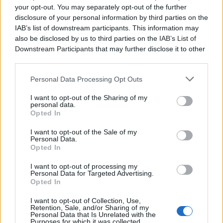
your opt-out. You may separately opt-out of the further
disclosure of your personal information by third parties on the
IAB’s list of downstream participants. This information may
Μια απολαυστική παράσταση και μια διαδρομή που θα
also be disclosed by us to third parties on the
IAB’s List of
θα μας φέρει στην εποχή που ο Κώστας
Downstream Participants
that may further disclose it to other
Τριανταφυλλίδης ερμήνευσε μοναδικά το
Όνειρο
third parties.
Απατηλό
στην περίφημη διασκευή του Μίνου Μάτσα
Personal Data Processing Opt Outs
για την κινηματογραφική ταινία
Ευτυχία
, αλλά και στο
τραγούδι του ίδιου συνθέτη με τίτλο
Ιστορία
από την
I want to opt-out of the Sharing of my
personal data.
τηλεοπτική σειρά
Οι Πανθέοι
που σύστησε τον
Opted In
Τριανταφυλλίδη σε ακόμα μεγαλύτερο κοινό. Δύο
τραγούδια που δίνουν από κοινού και τον τίτλο της
I want to opt-out of the Sale of my
Personal Data.
παράστασης και δημιουργούν το κλίμα μέσα στο
Opted In
οποίο θα ανθίσει το πρόγραμμα που με ευαισθησία και
γνώση έφτιαξε ο σπουδαίος
Νεοκλής Νεοφυτίδης.
I want to opt-out of processing my
Personal Data for Targeted Advertising.
Opted In
Στις
8 Ιουλίου
συναντιόμαστε ξανά με δύο
I want to opt-out of Collection, Use,
σπουδαίους καλλιτέχνες και αφηνόμαστε στην
Retention, Sale, and/or Sharing of my
δεξιοτεχνία και στο αίσθημα που θα μοιραστούν
Personal Data that Is Unrelated with the
Purposes for which it was collected.