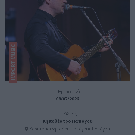
IMPORT MUSIC
__
Ημερομηνία
08/07/2026
__
Χώρος
Κηποθέατρο Παπάγου
Κορυτσάς (6η στάση Παπάγου), Παπάγου