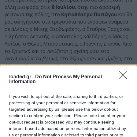
άλλη μια φορά, στις
8 Ιουλίου
, στην πιο δροσερή
γειτονιά της πόλης, στο
Κηποθέατρο Παπάγου
και θα
μας οδηγήσουν στα τραγούδια που έγραψαν ανάμεσα
σε άλλους ο Μίκης Θεοδωράκης, ο Σταύρος Ξαρχάκος,
ο Χρήστος Λεοντής, ο Απόστολος Καλδάρας, ο Μάνος
Λοΐζος, ο Θάνος Μικρούτσικος, ο Γιάννης Σπανός. Από
το
Ερωτικό
και το
Λούζεται η αγάπη μου
, στο
Αντιλαλούνε τα βουνά
, στο
Έξω φυσάει και βρέχει
, στο
Μια φορά και ένα καιρό
, στη
Νύχτα
και σε αμέτρητα
άλλα πολυαγαπημένα από τον θησαυρό της ελληνικής
loaded.gr -
Do Not Process My Personal
δισκογραφίας.
Information
If you wish to opt-out of the sale, sharing to third parties, or
processing of your personal or sensitive information for
targeted advertising by us, please use the below opt-out
section to confirm your selection. Please note that after your
opt-out request is processed you may continue seeing
interest-based ads based on personal information utilized by
us or personal information disclosed to third parties prior to