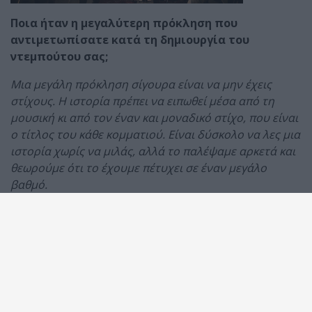
Ποια ήταν η μεγαλύτερη πρόκληση που
αντιμετωπίσατε κατά τη δημιουργία του
ντεμπούτου σας;
Μια μεγάλη πρόκληση σίγουρα είναι να μην έχεις
στίχους. Η ιστορία πρέπει να ειπωθεί μέσα από τη
μουσική κι από τον έναν και μοναδικό στίχο, που είναι
ο τίτλος του κάθε κομματιού. Είναι δύσκολο να λες μια
ιστορία χωρίς να μιλάς, αλλά το παλέψαμε αρκετά και
θεωρούμε ότι το έχουμε πέτυχει σε έναν μεγάλο
βαθμό.
Υπήρχε κάτι που ακούγατε φουλ την περίοδο που
γράφατε τον δίσκο; Εξιστορεί κάποια ιστορία το
άλμπουμ;
Δεν ακούγαμε κάτι συγκεκριμένο, απλά μας οδηγούσαν
πολύ οι επιρροές μας. Ο καθένας με τις δικές του κι
όλοι μαζί με τις κοινές, που είναι πολλές. Ο δίσκος δεν