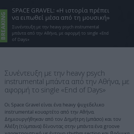
SPACE GRAVEL: «Η ιστορία πρέπει
BREAKING
να ειπωθεί μέσα από τη μουσική»
Συνέντευξη με την heavy psych instrumental
μπάντα από την Αθήνα, με αφορμή το single «End
of Days»
Συνέντευξη με την heavy psych
instrumental μπάντα από την Αθήνα, με
αφορμή το single «End of Days»
Οι Space Gravel είναι ένα heavy ψυχεδελικο
instrumental κουαρτέτο από την Αθήνα.
Δημιουργήθηκαν από τον Δημήτρη (μπάσο) και τον
Αλέξη (τύμπανα) δίνοντας στην μπάντα ένα groove
χαρακτηριστικό με έντονο rhythm section και βρόμικα