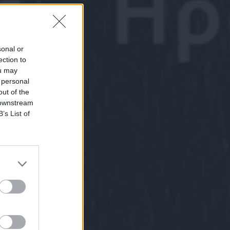
sonal or
ection to
ou may
 personal
out of the
 downstream
B’s List of