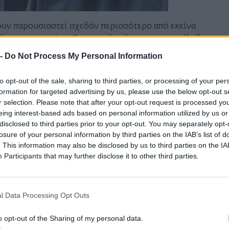
χουν παρουσιαστεί σχεδόν περισσότερο από εκείνα
ταρτο του αιώνα. Ο ηχητικός κόσμος που συνέλαβε –μια
υ φέρει το άγγιγμα του χιονιού και προσομοιάζει όσο κα
 -
Do Not Process My Personal Information
τους τόπους της φαντασίας του συνθέτη και πλέον
ητικά μουσικά corpora των τελευταίων εκατό ετών, λατρε
to opt-out of the sale, sharing to third parties, or processing of your per
σικής όσο και από ακόλουθους της ποπ κουλτούρας.
formation for targeted advertising by us, please use the below opt-out s
r selection. Please note that after your opt-out request is processed y
τιγμή της μεταστροφής του Περτ, καθώς αποτελεί πρότυπο
eing interest-based ads based on personal information utilized by us or
ναζήτησης και μουσικής αναδημιουργίας. Στα μέσα του ει
disclosed to third parties prior to your opt-out. You may separately opt-
τα κυρίαρχα πλην όμως άκαμπτα ρεύματα της άβαντ-γκαρν
losure of your personal information by third parties on the IAB’s list of
 το κολάζ και ο νεοκλασικισμός– ο Περτ αποσύρθηκε από 
. This information may also be disclosed by us to third parties on the
IA
ς μια άλλη μουσική γλώσσα, ασκητικής ουσίας και διαφαν
Participants
that may further disclose it to other third parties.
κή μελέτη του Γρηγοριανού άσματος και του Ορθόδοξου μέ
αγέννησης.
l Data Processing Opt Outs
o opt-out of the Sharing of my personal data.