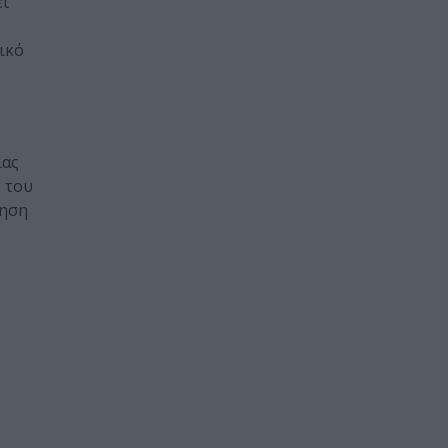
ει
ικό
ίας
 του
όηση