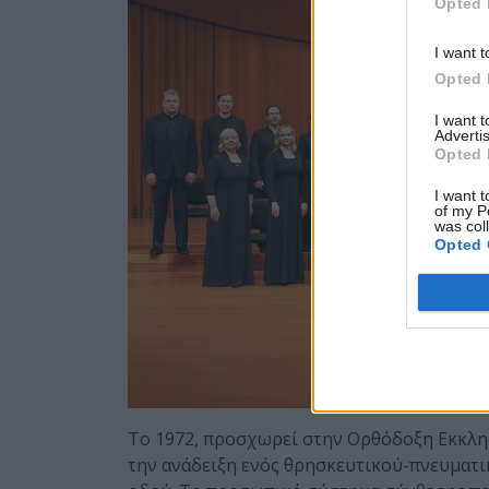
Opted 
I want t
Opted 
I want 
Advertis
Opted 
I want t
of my P
was col
Opted 
Το 1972, προσχωρεί στην Ορθόδοξη Εκκλησί
την ανάδειξη ενός θρησκευτικού-πνευματι