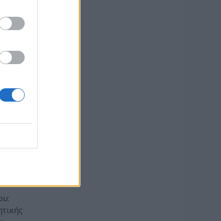
ου:
ητικής