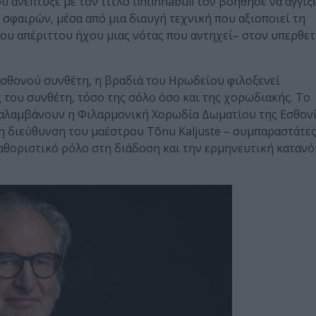
ανέπτυξε με τον τίτλο tintinnabuli τον βοήθησε να αγγίξ
σφαιρών, μέσα από μια διαυγή τεχνική που αξιοποιεί τη
ου απέριττου ήχου μιας νότας που αντηχεί– στον υπερθετ
 Εσθονού συνθέτη, η βραδιά του Ηρωδείου φιλοξενεί
 του συνθέτη, τόσο της σόλο όσο και της χορωδιακής. Το
αναλαμβάνουν η Φιλαρμονική Χορωδία Δωματίου της Εσθον
η διεύθυνση του μαέστρου Tõnu Kaljuste – συμπαραστάτες
καθοριστικό ρόλο στη διάδοση και την ερμηνευτική καταν