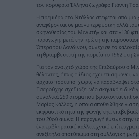
τον κορυφαίο Έλληνα ζωγράφο Γιάννη Τσα
Η πρεμιέρα στο Ντάλλας στέφεται από μια 
αναφέρονται σε μια «υπερφυσική αλλά ταυ
σκηνοθεσίας του Μινωτή» και στα «130 φτ
παραγωγή, μετά την πρώτη της παρουσίαση
Όπερα του Λονδίνου, συνέχισε το καλοκαί
τη θριαμβευτική της πορεία το 1962 στη Σ
Για τον ανοιχτό χώρο της Επιδαύρου ο Μι
θέλοντας, όπως ο ίδιος έχει επισημάνει, 
αρχαίο πρότυπο, χωρίς να παραβλάψει στο
Τσαρούχης σχεδιάζει νέο σκηνικό ειδικά γ
συνολικά 250 άτομα που βρίσκονται επί σκ
Μαρίας Κάλλας, η οποία αποθεώθηκε για τη
εκφραστικότητα της φωνής της, επιβεβαιώ
του 20ού αιώνα. Η παραγωγή έμεινε στην ι
ένα εμβληματικό καλλιτεχνικό επίτευγμα π
ανεξίτηλο αποτύπωμα στη συλλογική μνήμ