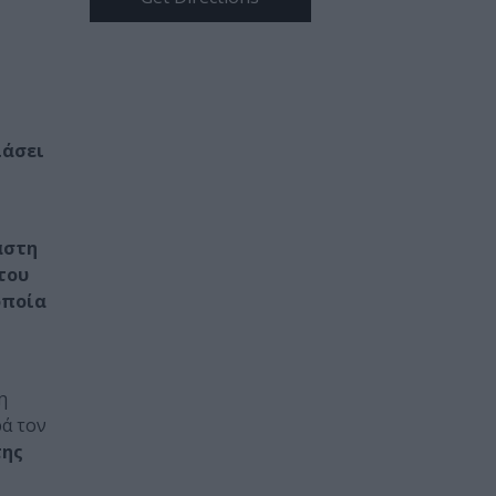
ιάσει
αστη
του
οποία
η
ρά τον
της