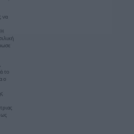
ς να
 Η
σιλική
ήρωσε
,
ά το
α ο
ης
τριας
 ως