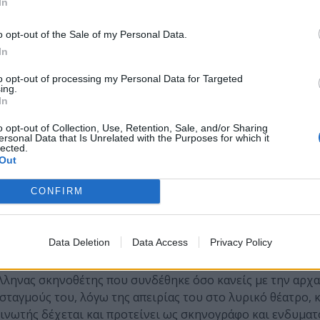
In
o opt-out of the Sale of my Personal Data.
In
to opt-out of processing my Personal Data for Targeted
ing.
In
o opt-out of Collection, Use, Retention, Sale, and/or Sharing
ersonal Data that Is Unrelated with the Purposes for which it
lected.
Out
CONFIRM
ερα καλλιτεχνικά γεγονότα της μεταπολεμικής Ελλάδας,
Data Deletion
Data Access
Privacy Policy
εγαλύτερα οπερατικά κέντρα του κόσμου. Όταν το 1958 η
τη Μαρία Κάλλας μια νέα παραγωγή της
Μήδειας
, η Divina 
λληνας σκηνοθέτης που συνδέθηκε όσο κανείς με την αρχα
σταγμούς του, λόγω της απειρίας του στο λυρικό θέατρο, κ
Μινωτής δέχεται και προτείνει ως σκηνογράφο και ενδυμα