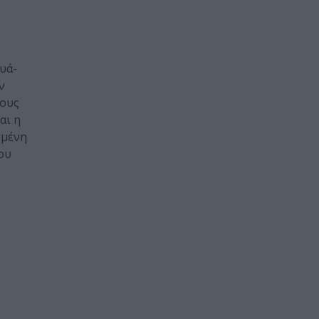
υά-
ν
γους
αι η
σμένη
ου