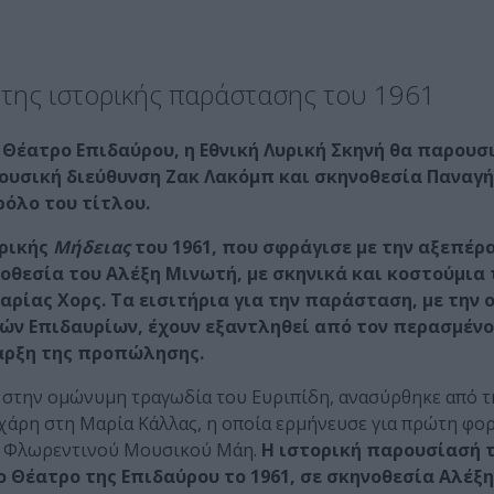
 της ιστορικής παράστασης του 1961
ο Θέατρο Επιδαύρου, η Εθνική Λυρική Σκηνή θα παρουσ
μουσική διεύθυνση Ζακ Λακόμπ και σκηνοθεσία Παναγή
ρόλο του τίτλου.
ορικής
Μήδειας
του 1961, που σφράγισε με την αξεπέρ
οθεσία του Αλέξη Μινωτή, με σκηνικά και κοστούμια 
ρίας Χορς. Τα εισιτήρια για την παράσταση, με την 
ών Επιδαυρίων, έχουν εξαντληθεί από τον περασμένο
ναρξη της προπώλησης.
 στην ομώνυμη τραγωδία του Ευριπίδη, ανασύρθηκε από τ
 χάρη στη Μαρία Κάλλας, η οποία ερμήνευσε για πρώτη φο
ου Φλωρεντινού Μουσικού Μάη.
Η ιστορική παρουσίασή 
ο Θέατρο της Επιδαύρου το 1961, σε σκηνοθεσία Αλέξη