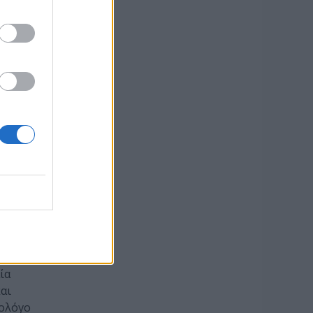
ζητά
ία
αι
τολόγο