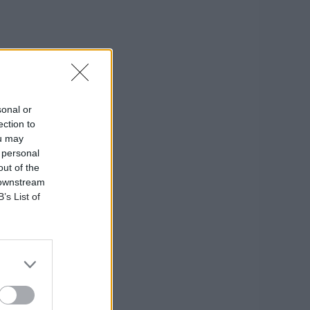
sonal or
ection to
ou may
 personal
out of the
 downstream
B’s List of