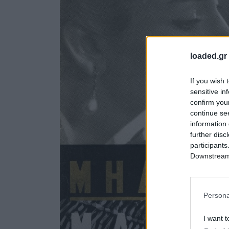
loaded.gr
If you wish 
sensitive in
confirm you
continue se
information 
further disc
participants
Downstream 
Persona
I want t