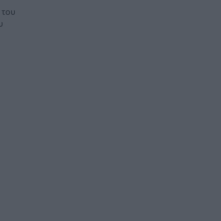
 του
υ