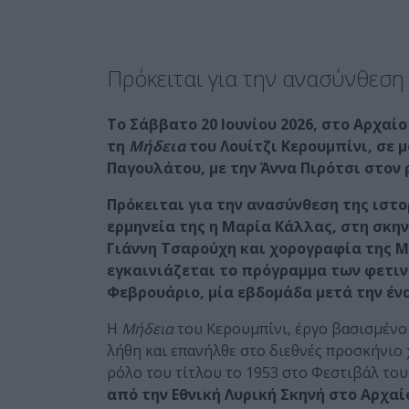
Πρόκειται για την ανασύνθεση
T
ο Σάββατο 20 Ιουνίου 2026, στο Αρχαί
τη
Μήδεια
του Λουίτζι Κερουμπίνι, σε 
Παγουλάτου, με την Άννα Πιρότσι στον 
Πρόκειται για την ανασύνθεση της ιστ
ερμηνεία της η Μαρία Κάλλας, στη σκην
Γιάννη Τσαρούχη και χορογραφία της Μα
εγκαινιάζεται το πρόγραμμα των φετιν
Φεβρουάριο, μία εβδομάδα μετά την έ
Η
Μήδεια
του Κερουμπίνι, έργο βασισμένο
λήθη και επανήλθε στο διεθνές προσκήνιο
ρόλο του τίτλου το 1953 στο Φεστιβάλ τ
από την Εθνική Λυρική Σκηνή στο Αρχαί