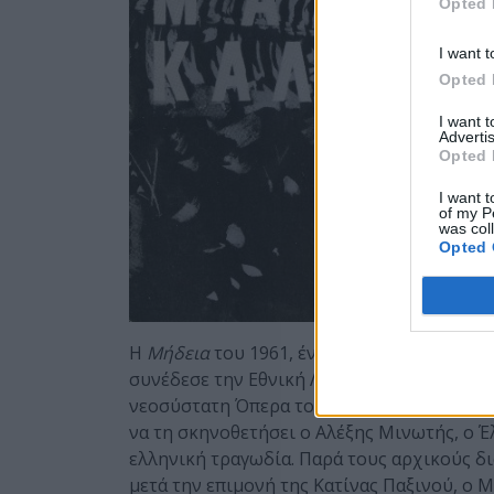
Opted 
I want t
Opted 
I want 
Advertis
Opted 
I want t
of my P
was col
Opted 
Η
Μήδεια
του 1961, ένα από τα σημαντικότ
συνέδεσε την Εθνική Λυρική Σκηνή με τα μ
νεοσύστατη Όπερα του Ντάλλας αναθέτει σ
να τη σκηνοθετήσει ο Αλέξης Μινωτής, ο Έ
ελληνική τραγωδία. Παρά τους αρχικούς δι
μετά την επιμονή της Κατίνας Παξινού, ο 