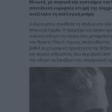
Μινωτή, με σκηνικά και κοστούμια του
αποτέλεσε κορυφαία στιγμή της σύγχρο
ανεξίτηλα τη συλλογική μνήμη.
Ο Κερουμπίνι συνέθεσε τη
Μήδεια
στα τέλη
Μπενουά Οφμάν. Η πρεμιέρα του έργου πρα
ιταλική εκδοχή του έργου που μεταφράστη
του Φραντς Πάουλ Λάχνερ, ακολουθώντας τ
βαθιά ψυχογραφική προσέγγιση της Μήδεια
και ακραία ανθρώπινη, που ακροβατεί από
την οδηγεί να ξαναβρεί την υπερφυσική τη