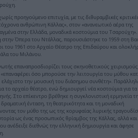
ρούχη.
χωρίς προηγούμενο επιτυχία, με τις διθυραμβικές κριτικέ
τόχρονα ανθρώπινη Κάλλας», στον «ανανεωτικό αέρα της
ιαγμένα στην Ελλάδα, μοναδικά κοστούμια του Τσαρούχη».
 στην Όπερα του Ντάλλας, παρουσιάστηκε το 1959 στη Βα
ρι του 1961 στο Αρχαίο Θέατρο της Επιδαύρου και ολοκλ
κάλα του Μιλάνου.
νωτής επαναπροσδιορίζει τους σκηνοθετικούς χειρισμούς
να «επαναφέρει όσο μπορούσε την λειτουργία του μύθου κατ
 ελάχιστο την μουσική του διάσημου συνθέτη». Παράλληλ
ια το αρχαίο θέατρο, ενώ δημιουργεί νέα κοστούμια για τα
ηνής. Στο επίκεντρο βρέθηκε η συγκλονιστική ερμηνεία τ
 δραματική ένταση, τη θεατρικότητα και τη μοναδική
νοντας τον μύθο της ως της κορυφαίας λυρικής τραγουδίσ
στορία ως ένας προσωπικός θρίαμβος της Κάλλας, αλλά και
ου ανέδειξε διεθνώς την ελληνική δημιουργία και άφησε
η.