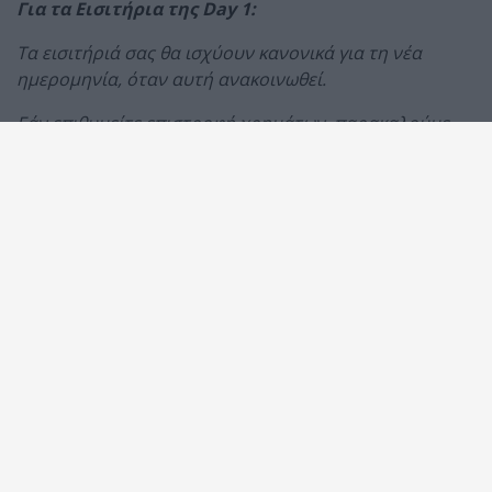
Για τα Εισιτήρια της Day 1:
Τα εισιτήριά σας θα ισχύουν κανονικά για τη νέα
ημερομηνία, όταν αυτή ανακοινωθεί.
Εάν επιθυμείτε επιστροφή χρημάτων, παρακαλούμε
αποστείλετε τον αριθμό κίνησης (Order ID) που
αναγράφεται στο email επιβεβαίωσης, αλλά και στο
εισιτήριό σας, στο e-mail
refunds@cometogether.network
,
μέχρι τις 30 Ιουνίου.
Κατόπιν, η επιστροφή της αξίας του εισιτηρίου θα
πραγματοποιηθεί στην ίδια κάρτα που
χρησιμοποιήθηκε για την αγορά, εντός 5 - 7 εργάσιμων
ημερών.
Για τους κατόχους 3ημέρου εισιτηρίου:
Εντός των επόμενων 5 - 7 εργάσιμων ημερών θα
δρομολογηθεί αυτόματα επιστροφή αναλογίας