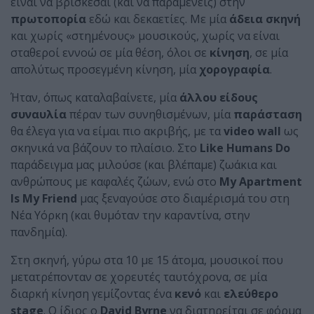
είναι να βρίσκεσαι (και να παραμένεις) στην
πρωτοπορία
εδώ και δεκαετίες. Με μία
άδεια σκηνή
και χωρίς «στημένους» μουσικούς, χωρίς να είναι
σταθεροί εννοώ σε μία θέση, όλοι σε
κίνηση
, σε μία
απολύτως προσεγμένη κίνηση, μία
χορογραφία
.
Ήταν, όπως καταλαβαίνετε, μία
άλλου είδους
συναυλία
πέραν των συνηθισμένων, μία
παράσταση
θα έλεγα για να είμαι πιο ακριβής, με τα
video wall
ως
σκηνικά να βάζουν το πλαίσιο. Στο
Like Humans Do
παράδειγμα μας μιλούσε (και βλέπαμε) ζωάκια και
ανθρώπους με καφαλές ζώων, ενώ στο
My Apartment
Is My Friend
μας ξεναγούσε στο διαμέρισμά του στη
Νέα Υόρκη (και θυμόταν την καραντίνα, στην
πανδημία).
Στη σκηνή, γύρω στα 10 με 15 άτομα, μουσικοί που
μετατρέπονταν σε χορευτές ταυτόχρονα, σε μία
διαρκή κίνηση γεμίζοντας ένα
κενό
και
ελεύθερο
stage
. O ίδιος ο
David Byrne
να διατηρείται σε φόρμα