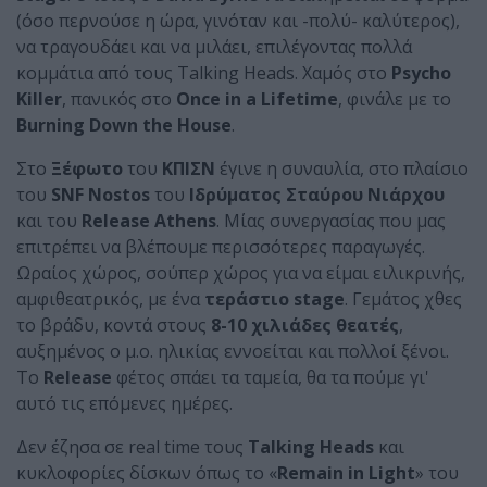
(όσο περνούσε η ώρα, γινόταν και -πολύ- καλύτερος),
να τραγουδάει και να μιλάει, επιλέγοντας πολλά
κομμάτια από τους Talking Heads. Χαμός στο
Psycho
Killer
, πανικός στο
Once in a Lifetime
, φινάλε με το
Burning Down the House
.
Στο
Ξέφωτο
του
ΚΠΙΣΝ
έγινε η συναυλία, στο πλαίσιο
του
SNF Nostos
του
Ιδρύματος Σταύρου Νιάρχου
και του
Release Athens
. Μίας συνεργασίας που μας
επιτρέπει να βλέπουμε περισσότερες παραγωγές.
Ωραίος χώρος, σούπερ χώρος για να είμαι ειλικρινής,
αμφιθεατρικός, με ένα
τεράστιο stage
. Γεμάτος χθες
το βράδυ, κοντά στους
8-10 χιλιάδες θεατές
,
αυξημένος ο μ.ο. ηλικίας εννοείται και πολλοί ξένοι.
Το
Release
φέτος σπάει τα ταμεία, θα τα πούμε γι'
αυτό τις επόμενες ημέρες.
Δεν έζησα σε real time τους
Talking Heads
και
κυκλοφορίες δίσκων όπως το «
Remain in Light
» του