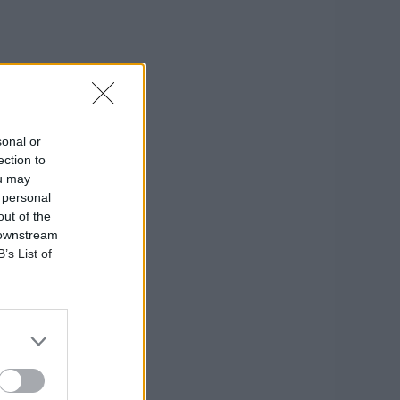
sonal or
ection to
ou may
 personal
out of the
 downstream
B’s List of