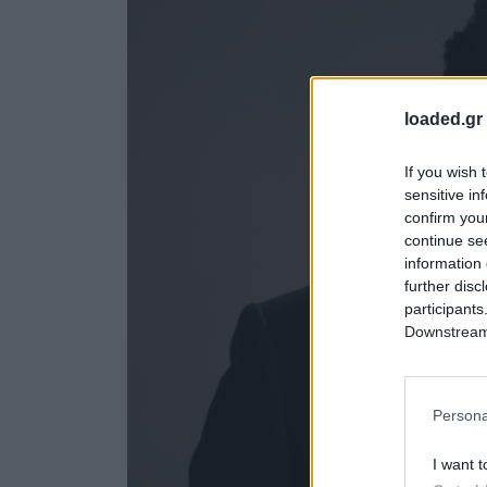
loaded.gr
If you wish 
sensitive in
confirm you
continue se
information 
further disc
participants
Downstream 
Persona
I want t