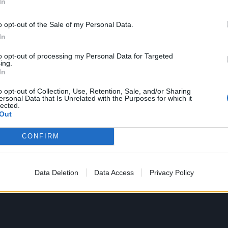
In
o opt-out of the Sale of my Personal Data.
In
ίδα:
www.athensbaroquefestival.com
to opt-out of processing my Personal Data for Targeted
ing.
In
θερη, με την αγορά ενός εισιτηρίου συναυλίας.
o opt-out of Collection, Use, Retention, Sale, and/or Sharing
ο:
contact@athensbaroquefestival.com
ersonal Data that Is Unrelated with the Purposes for which it
lected.
Out
θηνών Θόλου 5, Πλάκα.
CONFIRM
Data Deletion
Data Access
Privacy Policy