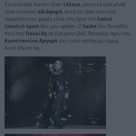
Συναυλιακά λοιπόν ήταν
τέλεια
, μουσικά (για μένα)
ήταν εντελώς
αδιάφορα
. Αυτό το τραπ που στις
περισσότερες φορές είναι στα όρια του
λαϊκο
(σκυλο)-τραπ
δεν μου αρέσει. Ο
Saske
δεν θα παίξει
πριν τον
Παυλίδη
σε ένα φεστιβάλ, θα παίξει πριν τον
Κωνσταντίνο Αργυρό
. Δεν το(ν) κατηγορώ όμως.
Αυτό έλειπε δα...