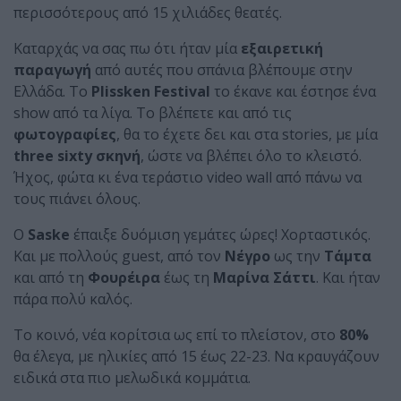
περισσότερους από 15 χιλιάδες θεατές.
Καταρχάς να σας πω ότι ήταν μία
εξαιρετική
παραγωγή
από αυτές που σπάνια βλέπουμε στην
Ελλάδα. Το
Plissken Festival
το έκανε και έστησε ένα
show από τα λίγα. Το βλέπετε και από τις
φωτογραφίες
, θα το έχετε δει και στα stories, με μία
three sixty σκηνή
, ώστε να βλέπει όλο το κλειστό.
Ήχος, φώτα κι ένα τεράστιο video wall από πάνω να
τους πιάνει όλους.
Ο
Saske
έπαιξε δυόμιση γεμάτες ώρες! Χορταστικός.
Και με πολλούς guest, από τον
Νέγρο
ως την
Τάμτα
και από τη
Φουρέιρα
έως τη
Μαρίνα Σάττι
. Και ήταν
πάρα πολύ καλός.
Το κοινό, νέα κορίτσια ως επί το πλείστον, στο
80%
θα έλεγα, με ηλικίες από 15 έως 22-23. Να κραυγάζουν
ειδικά στα πιο μελωδικά κομμάτια.