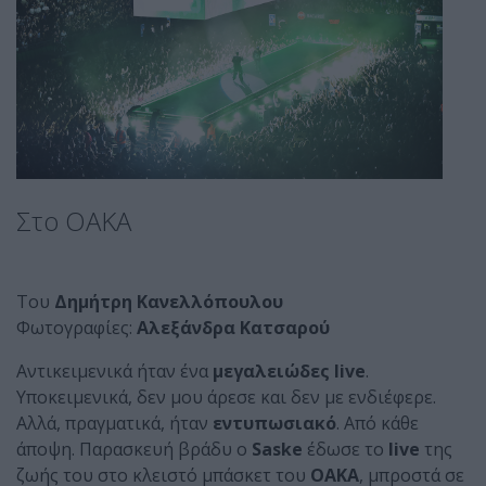
Στο ΟΑΚΑ
Του
Δημήτρη Κανελλόπουλου
Φωτογραφίες:
Αλεξάνδρα Κατσαρού
Αντικειμενικά ήταν ένα
μεγαλειώδες live
.
Υποκειμενικά, δεν μου άρεσε και δεν με ενδιέφερε.
Αλλά, πραγματικά, ήταν
εντυπωσιακό
. Από κάθε
άποψη. Παρασκευή βράδυ ο
Saske
έδωσε το
live
της
ζωής του στο κλειστό μπάσκετ του
ΟΑΚΑ
, μπροστά σε