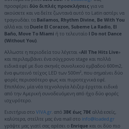
προσφέρει
δύο διπλές προσκλήσεις
για να
ακούσετε και να δείτε ζωντανά αυτό το Latin αστέρι να
τραγουδάει τα
Bailamos, Rhythm Divine, Be With You
αλλά και τα
Duele El Corazon, Subeme La Radio, El
Baño, Move To Miami
ή το τελευταίο
I Do not Dance
(Without You)
.
Αλλωστε η περιοδεία του λέγεται «
All The Hits Live
»
και περιλαμβάνει ένα σύγχρονο stage και πολλά
ειδικά εφέ με δυο σκηνές συνολικού εμβαδού 600m2,
ένα φωτεινό τείχος LED των 500m², που σημαίνει δύο
φορές περισσότερο φως και πυροτεχνικά εφέ.
Επιπλέον, μία νέα τεχνολογία λέιζερ έρχεται ειδικά
από την Αμερική συνοδευόμενη από ήχο δύο φορές
ισχυρότερο.
Εισιτήρια στο
VIVA.gr
. από
38€ έως 78€
αλλά εσείς,
καλύτερα, στείλτε μας ένα mail στο
info@loaded.gr
γράψτε μας γιατί σας αρέσει ο
Enrique
και οι δύο πιο