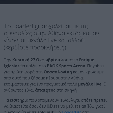
Το Loaded.gr ασχολείται με τις
συναυλίες στην Αθήνα εκτός και αν
γίνονται μεγάλα live και αλλού
(κερδίστε προσκλήσεις).
Την
Κυριακή 27 Οκτωβρίου
λοιπόν ο
Enrique
Iglesias
θα παίξει στο
PAOK Sports Arena
. Πηγαίνει
για πρώτη φορά στη
Θεσσαλονίκη
και αν κρίνουμε
από αυτό που ζήσαμε πέρυσι στην Αθήνα,
ετοιμαστείτε για ένα πραγματικά πολύ
μεγάλο live
. Ο
άνθρωπος είναι
άπαιχτος
στη σκηνή.
Τα εισιτήρια που απομένουν είναι λίγα, οπότε πρέπει
να βιαστείτε όσοι δεν θέλετε να μείνετε απ΄ έξω γιατί
σύντομα θα γίνει
sold out.
Το
Loaded.gr
σας